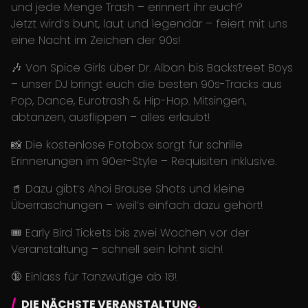
und jede Menge Trash – erinnert ihr euch?
Jetzt wird’s bunt, laut und legendär – feiert mit uns
eine Nacht im Zeichen der 90s!
🎶 Von Spice Girls über Dr. Alban bis Backstreet Boys
– unser DJ bringt euch die besten 90s-Tracks aus
Pop, Dance, Eurotrash & Hip-Hop. Mitsingen,
abtanzen, ausflippen – alles erlaubt!
📸 Die kostenlose Fotobox sorgt für schrille
Erinnerungen im 90er-Style – Requisiten inklusive.
🥤 Dazu gibt’s Ahoi Brause Shots und kleine
Überraschungen – weil’s einfach dazu gehört!
🎟️ Early Bird Tickets bis zwei Wochen vor der
Veranstaltung – schnell sein lohnt sich!
🔞 Einlass für Tanzwütige ab 18!
DIE NÄCHSTE VERANSTALTUNG