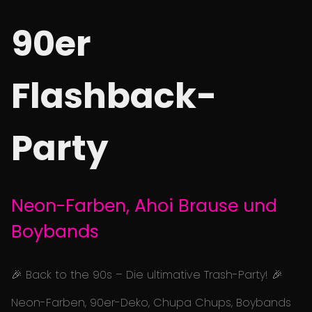
90er
Flashback-
Party
Neon-Farben, Ahoi Brause und
Boybands
🎉 Back to the 90s – Die ultimative Trash-Party! 🎉
Neon-Farben, 90er-Deko, Chupa Chups, Boybands